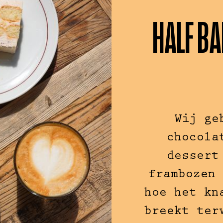
HALF B
Wij ge
chocola
dessert
frambozen 
hoe het kn
breekt ter