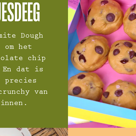
JESDEEG
mite Dough
t om het
colate chip
 En dat is
n precies
crunchy van
binnen.